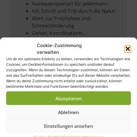
Ausdauersportart für jedermann
mit Schritt und Tritt durch die Natur
dient zur Prophylaxe und
Schmerzlinderung
Gehen, Koordinations-,
Kräftigungsübungen, Dehnungen
Cookie-Zustimmung
mit speziell gebauten Stöcken
verwalten
Um dir ein optimales Erlebnis zu bieten, verwenden wir Technologien wie
Tipp:
Cookies, um Geräteinformationen zu speichern und/oder darauf
zuzugreifen. Wenn du diesen Technologien zustimmst, können wir Daten
Präventionskurs wird von der
wie das Surfverhalten oder eindeutige IDs auf dieser Website verarbeiten.
Krankenkasse bis zu 80% bezuschusst
Wenn du deine Zustimmung nicht erteilst oder zurückziehst, können
bestimmte Merkmale und Funktionen beeinträchtigt werden.
Ziele:
Akzeptieren
Aktivierung und Kräftigung des
gesamten Körpers
Ablehnen
Stärkung des Immunsystems
Anregung der Durchblutung
Einstellungen ansehen
Stärkung des Gefäßsystems